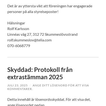
Det är av yttersta vikt att föreningen har engagerade
personer på alla styrelseposter!
Hälsningar
Rolf Karlsson
Linnéas väg 27, 312 72 Skummeslövsstrand
rolf.skummeslov@telia.com
070-6068779
Skyddad: Protokoll från
extrastämman 2025
JULI 23, 2025
/
ANGE DITT LÖSENORD FÖR ATT VISA
KOMMENTARER.
Detta innehåll är lösenordsskyddat. För att visa det,
ange lösenordet nedan.