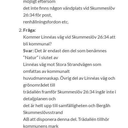
möjligt eftersom
det inte finns någon vändplats vid Skummeslöv
26:34 för post,
renhållningsfordon etc.
Fråga:
Kommer Linnéas väg vid Skummeslöv 26:34 att
bli kommunal?
Svar:
Det är endast den del som benämnes
“Natur” i slutet av
Linnéas väg mot Stora Strandvägen som
omfattas av kommunalt
huvudmannaskap. Övrig del av Linnéas väg och
grönområdet till
trädallén framför Skummeslöv 26:34 ingår inte i
detaljplanen och
det är helt upp till samfälligheten och Bergåh
Skummeslövsstrand
AB att disponera denna del. Trädallén tillhör
kommunens mark