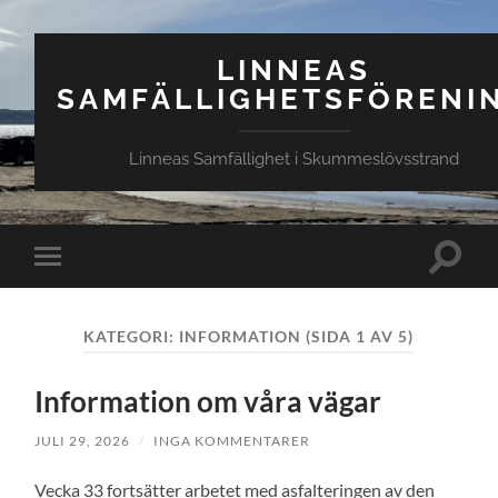
LINNEAS
SAMFÄLLIGHETSFÖRENI
Linneas Samfällighet i Skummeslövsstrand
Slå
Slå
på/av
på/av
sökfält
mobilmeny
KATEGORI:
INFORMATION
(SIDA 1 AV 5)
Information om våra vägar
JULI 29, 2026
/
INGA KOMMENTARER
Vecka 33 fortsätter arbetet med asfalteringen av den