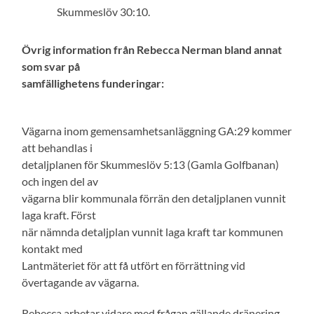
Skummeslöv 30:10.
Övrig information från Rebecca Nerman bland annat
som svar på
samfällighetens funderingar:
Vägarna inom gemensamhetsanläggning GA:29 kommer
att behandlas i
detaljplanen för Skummeslöv 5:13 (Gamla Golfbanan)
och ingen del av
vägarna blir kommunala förrän den detaljplanen vunnit
laga kraft. Först
när nämnda detaljplan vunnit laga kraft tar kommunen
kontakt med
Lantmäteriet för att få utfört en förrättning vid
övertagande av vägarna.
Rebecca arbetar vidare med frågan gällande dränering